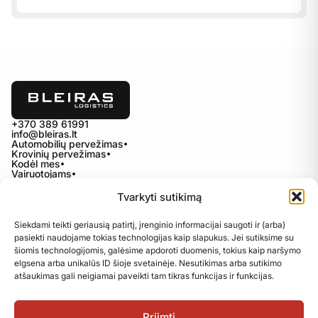
+370 389 61991
info@bleiras.lt
Automobilių pervežimas
Krovinių pervežimas
Kodėl mes
Vairuotojams
Karjera
Kontaktai
Tvarkyti sutikimą
Privatumo politika
Siekdami teikti geriausią patirtį, įrenginio informacijai saugoti ir (arba)
Slapukų politika
pasiekti naudojame tokias technologijas kaip slapukus. Jei sutiksime su
Kokybės politika
šiomis technologijomis, galėsime apdoroti duomenis, tokius kaip naršymo
Tvarumo ataskaita
elgsena arba unikalūs ID šioje svetainėje. Nesutikimas arba sutikimo
DSS politika
atšaukimas gali neigiamai paveikti tam tikras funkcijas ir funkcijas.
Priimti