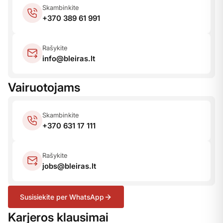
Skambinkite
+370 389 61 991
Rašykite
info@bleiras.lt
Vairuotojams
Skambinkite
+370 631 17 111
Rašykite
jobs@bleiras.lt
Susisiekite per WhatsApp
Karjeros klausimai