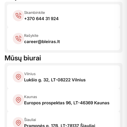
Skambinkite
+370 644 31 924
Rašykite
career@bleiras.lt
Mūsų biurai
Vilnius
Lukšio g. 32,
LT-08222 Vilnius
Kaunas
Europos prospektas 96,
LT-46369 Kaunas
Šiauliai
Pramonės g. 17B,
LT-78137 Šiauliai