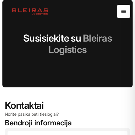
Open
Susisiekite su
Bleiras
Logistics
Kontaktai
Norite pasikalbėti tiesiogiai?
Bendroji informacija