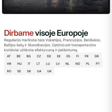
Dirbame
visoje Europoje
Reguliarūs maršrutai tarp Vokietijos, Prancūzijos, Beniliukso,
Baltijos šalių ir Skandinavijos. Optimizuoti transportavimo
koridoriai užtikrina efektyvumą ir patikimumą.
AT
BE
BG
CZ
DE
EE
ES
FI
FR
GR
HR
HU
IT
LT
LU
LV
NL
NO
PL
PT
RO
SE
SK
UA
UK