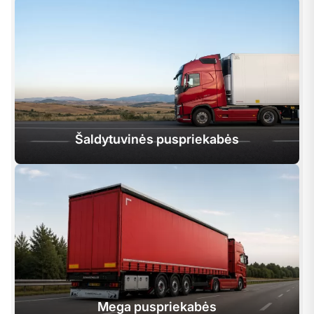
Šaldytuvinės puspriekabės
Mega puspriekabės