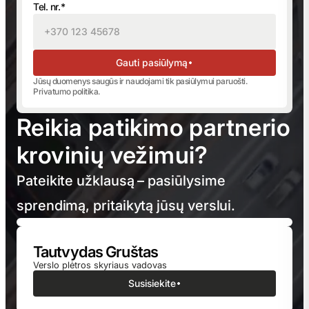
Tel. nr.*
Gauti pasiūlymą
Jūsų duomenys saugūs ir naudojami tik pasiūlymui paruošti.
Privatumo politika
.
Reikia patikimo partnerio
krovinių vežimui?
Pateikite užklausą – pasiūlysime
sprendimą, pritaikytą jūsų verslui.
Tautvydas Gruštas
Verslo plėtros skyriaus vadovas
Susisiekite