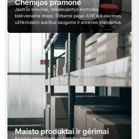
Chemijos pramonė
Jautrūs kroviniai, reikalaujantys kontrolės
kiekviename etape. Dirbame pagal ADR reikalavimus,
užtikrindami aukštus saugumo ir atitikties standartus.
Maisto produktai ir gėrimai
Krovinių pervežimas su šaldytuvinėmis