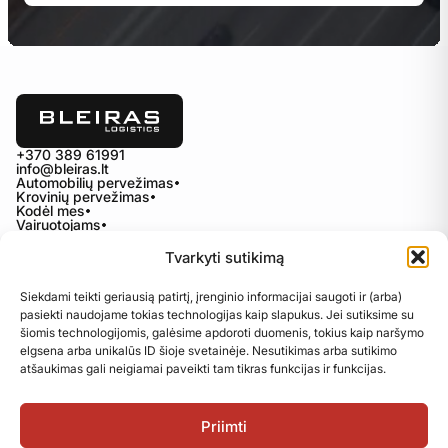
+370 389 61991
info@bleiras.lt
Automobilių pervežimas
Krovinių pervežimas
Kodėl mes
Vairuotojams
Karjera
Kontaktai
Tvarkyti sutikimą
Privatumo politika
Siekdami teikti geriausią patirtį, įrenginio informacijai saugoti ir (arba)
Slapukų politika
pasiekti naudojame tokias technologijas kaip slapukus. Jei sutiksime su
Kokybės politika
šiomis technologijomis, galėsime apdoroti duomenis, tokius kaip naršymo
Tvarumo ataskaita
elgsena arba unikalūs ID šioje svetainėje. Nesutikimas arba sutikimo
DSS politika
atšaukimas gali neigiamai paveikti tam tikras funkcijas ir funkcijas.
Priimti