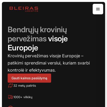
Open
Bendrųjų krovinių
pervežimas
visoje
Europoje
Krovinių pervežimas visoje Europoje –
patikimi sprendimai verslui, kuriam svarbi
kontrolė ir efektyvumas.
Gauti kainos pasiūlymą
32 metų patirtis
1000+ vilkikų