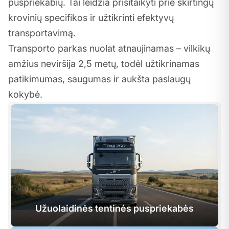
puspriekabių. Tai leidžia prisitaikyti prie skirtingų
krovinių specifikos ir užtikrinti efektyvų
transportavimą.
Transporto parkas nuolat atnaujinamas – vilkikų
amžius neviršija 2,5 metų, todėl užtikrinamas
patikimumas, saugumas ir aukšta paslaugų
kokybė.
Užuolaidinės tentinės puspriekabės