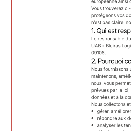
européenne ainsi q
Vous trouverez ci-
protégeons vos don
n’est pas claire, 
1. Qui est res
Le responsable du 
UAB « Bleiras Logi
09108.
2. Pourquoi c
Nous fournissons u
maintenons, amélio
nous, vous permett
prévues par la loi,
données et à la co
Nous collectons et
gérer, améliorer 
répondre aux de
analyser les te