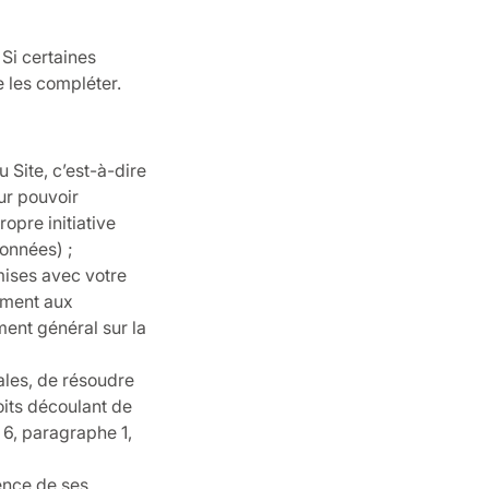
Si certaines
 les compléter.
 Site, c’est-à-dire
ur pouvoir
pre initiative
données) ;
ises avec votre
ément aux
ment général sur la
ales, de résoudre
oits découlant de
e 6, paragraphe 1,
ience de ses