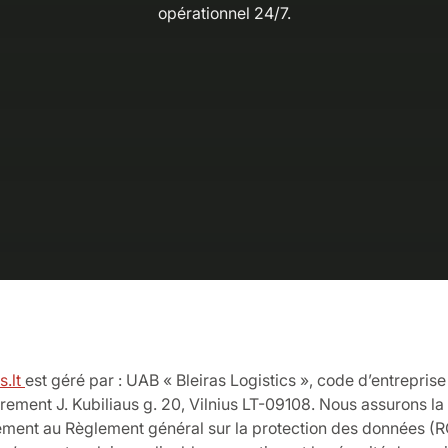
opérationnel 24/7.
s.lt
est géré par : UAB « Bleiras Logistics », code d’entrepris
rement J. Kubiliaus g. 20, Vilnius LT-09108. Nous assurons la
ent au Règlement général sur la protection des données (R