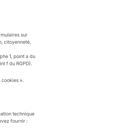
rmulaires sur
, citoyenneté,
phe 1, point a du
oint f du RGPD).
 cookies ».
mation technique
vez fournir :