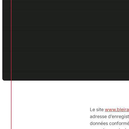
Le site
www.bleira
adresse d’enregist
données conformém