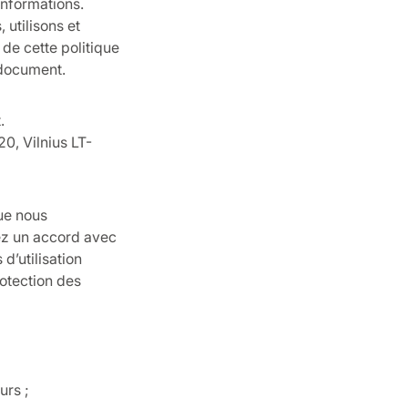
informations.
 utilisons et
de cette politique
 document.
.
20, Vilnius LT-
que nous
uez un accord avec
d’utilisation
rotection des
urs ;