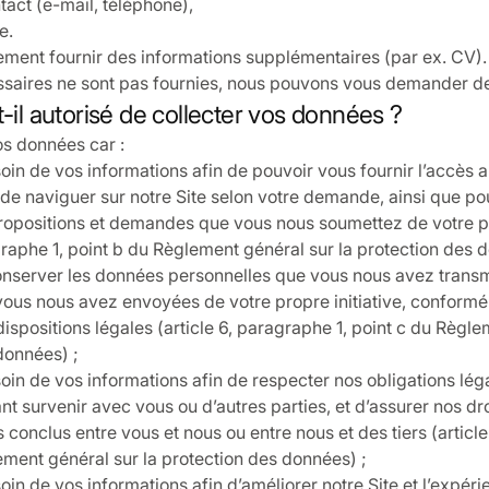
act (e-mail, téléphone),
e.
ent fournir des informations supplémentaires (par ex. CV). 
ssaires ne sont pas fournies, nous pouvons vous demander de
t-il autorisé de collecter vos données ?
os données car :
in de vos informations afin de pouvoir vous fournir l’accès au
de naviguer sur notre Site selon votre demande, ainsi que po
opositions et demandes que vous nous soumettez de votre pro
agraphe 1, point b du Règlement général sur la protection des 
nserver les données personnelles que vous nous avez transm
ous nous avez envoyées de votre propre initiative, conform
ispositions légales (article 6, paragraphe 1, point c du Règle
données) ;
in de vos informations afin de respecter nos obligations lég
ant survenir avec vous ou d’autres parties, et d’assurer nos dr
s conclus entre vous et nous ou entre nous et des tiers (articl
ement général sur la protection des données) ;
in de vos informations afin d’améliorer notre Site et l’expér