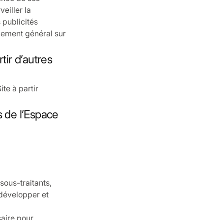
veiller la
 publicités
glement général sur
tir d’autres
te à partir
s de l’Espace
sous-traitants,
 développer et
aire pour