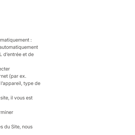
tomatiquement :
r automatiquement
L d’entrée et de
ecter
net (par ex.
 l’appareil, type de
ite, il vous est
rminer
s du Site, nous