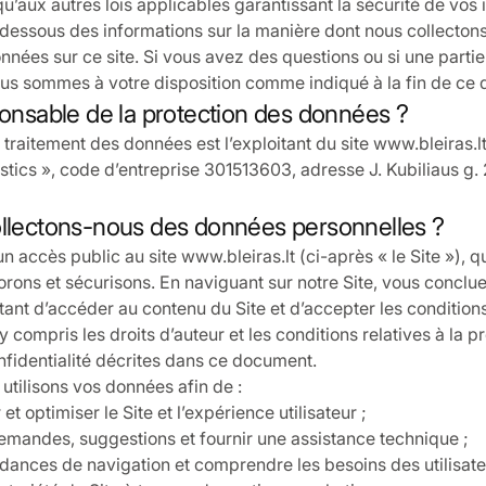
u’aux autres lois applicables garantissant la sécurité de vos 
dessous des informations sur la manière dont nous collectons,
nées sur ce site. Si vous avez des questions ou si une partie 
nous sommes à votre disposition comme indiqué à la fin de ce
ponsable de la protection des données ?
traitement des données est l’exploitant du site www.bleiras.lt
stics », code d’entreprise 301513603, adresse J. Kubiliaus g. 
ollectons-nous des données personnelles ?
n accès public au site www.bleiras.lt (ci-après « le Site »), 
rons et sécurisons. En naviguant sur notre Site, vous concl
ant d’accéder au contenu du Site et d’accepter les conditions 
 y compris les droits d’auteur et les conditions relatives à la p
nfidentialité décrites dans ce document.
 utilisons vos données afin de :
et optimiser le Site et l’expérience utilisateur ;
mandes, suggestions et fournir une assistance technique ;
ndances de navigation et comprendre les besoins des utilisate