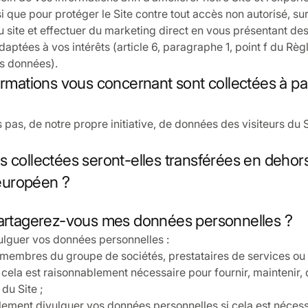
nsi que pour protéger le Site contre tout accès non autorisé, sur
u site et effectuer du marketing direct en vous présentant des
daptées à vos intérêts (article 6, paragraphe 1, point f du Rè
es données).
ormations vous concernant sont collectées à par
pas, de notre propre initiative, de données des visiteurs du Si
s collectées seront-elles transférées en dehor
uropéen ?
partagerez-vous mes données personnelles ?
lguer vos données personnelles :
 membres du groupe de sociétés, prestataires de services ou 
cela est raisonnablement nécessaire pour fournir, maintenir,
 du Site ;
ement divulguer vos données personnelles si cela est nécess