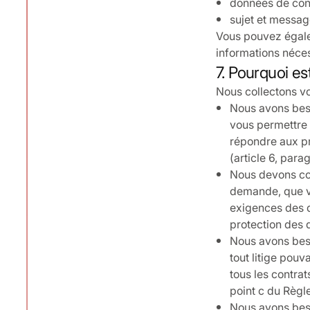
données de cont
sujet et messag
Vous pouvez égalem
informations néce
7. Pourquoi es
Nous collectons v
Nous avons beso
vous permettre 
répondre aux pr
(article 6, par
Nous devons co
demande, que v
exigences des d
protection des 
Nous avons beso
tout litige pouv
tous les contrat
point c du Règl
Nous avons beso