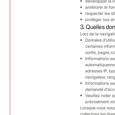
développer la no
améliorer le fon
respecter les ob
protéger nos dro
3. Quelles do
Lors de la navigat
Données d’utili
certaines inform
sortie, pages co
Informations su
automatiquement
adresses IP, typ
navigateur, lang
Informations sur
demandé d’accep
Veuillez noter 
précisément vot
Lorsque vous nous 
collectons les don