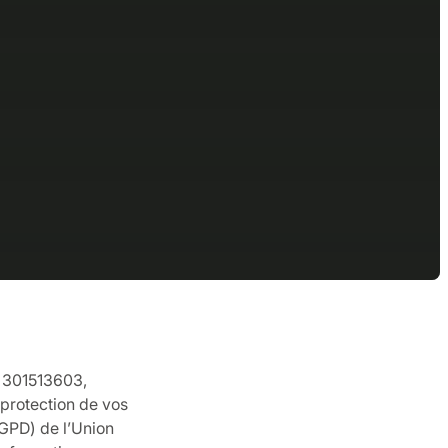
e 301513603,
 protection de vos
GPD) de l’Union